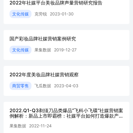
生活和精神消费的年轻一代，生活和充实和内在的成长是她
2022年社媒平台美妆品牌声量营销研究报告
们关注的重点，仪式感、品牌背后的故事成为打动她们的关
文化传媒
克劳锐
2023-01-30
键点，对精致生活的要求也促进了细分需求的增多。 注
重“人设”的年轻人年轻人核心的消费观念是“取悦自己”，他
们对于购物和消费已不再满足于基本的功能需求，能够带
来“情感体验”、符合“人设”的消费品，才更有吸引力。 身体
国产彩妆品牌社媒营销案例研究
与心灵都要在路上能够接收新鲜事物、愿意为新兴品牌或概
念化产品买单的消费者 也成为PMPM亲近的对象，探索与
文化传媒
果集数据
2019-12-27
猎奇精神成为逐新消费者的典型画像。 盲盒潮玩个性 颜值
消费品牌概念消费升级 共鸣走心人设 猎奇尝新小众 媒介投
放策略 选择小红书、抖音、B站等年轻消费者高粘性的社媒
平台进行品牌内容铺设 90-00后的年轻消费者在社交媒体平
2022年度美妆品牌社媒营销观察
台对美妆、时尚、娱乐、旅行等生活享受类内容有明显热度
PMPM目标消费者年龄在各社媒平台偏好 PMPM目标消费者
商贸零售
飞瓜数据
2023-04-03
兴趣社媒平台偏好 156 223 193 171 45 17 25 106 140 100
139 161 85 67 176 57 162 105 106 108 112 115 91 92 108 107
113 111 109 111 108 106 114 114 117 59 88 109 134 88 102
80 110 115 88 87 107 86 103 108 102 100 101 101 101 101 97
2022.Q1-Q3剃须刀品类爆品”飞科小飞碟”社媒营销案
100 101 100 101 101 101 101 102 100 101 101 149 172 175
例解析：新品上市即霸榜：社媒平台如何打造爆款产
156 87 34 37 117 120 119 150 154 98 115 153 106 183 128
品？
果集数据
2022-11-24
156 171 155 112 42 46 121 110 124 147 152 92 103 138 140
242 游戏等圈层内容辐射： 消费者在B站平台对游戏、美