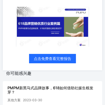
618美妆品牌社媒营销优质案例 618品牌营销优质行业案例
篇 PMPM新黑马式品牌故事，618如何借助社媒生根发芽？
微播易|营销智库 品牌 历程 2019年10月，闪烁和联合创始
人Wen成立了护肤品牌PMPM，品牌名来自法语
Pour(le)MondePour(le)Monde，意为“去往世界，探索世
界”。PMPM由此成为中国首个以探索为品牌理念的护肤品
牌。 2020年1月21日，品牌成立之初，获得来自源码资本的
天使轮融资；2020年6月完成Pre-A轮融资；2020年10月20
日，再次获得Pre-A+轮融资，投资方为HARMAY話梅。
2020年3月，PMPM第一款产品“发光面团”涂抹面膜面世。
点击免费查看完整报告
这款产品上市后迅速登上天猫涂抹式面膜品类TOP2。
PMPM上线仅半年，GMV已达1500万，2020年，品牌GMV
突破3亿元，增速超过大量国内护肤品牌。 2021年9月底，
你可能感兴趣
PMPM作为企业代表受邀出席联合国《生物多样性公约》缔
约方大会第十五次会议的非政府组织平行论坛。据了解，联
合国《生物多样性公约》缔约国大会是全球履行该公约的最
PMPM新黑马式品牌故事，618如何借助社媒生根发
高决策机构。 品牌责任 产品革新 品牌拓展 品牌创立 品牌
芽？
历程与文化 “探索者”品牌人格画像以“探索全球，将远方带
给消费者”的品牌理念助力品牌内容营销 品牌故事 用情感讲
其他方案
2023-03-30
故事：“远方”与探索极大程度满足年轻消费者情感连结和诉