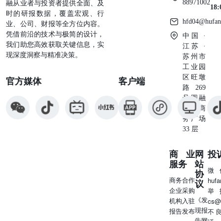
88971002
融从业者与投资者提供全面、及
但前置预热的行为为大促爆发奠定了基础。 实现头部达人
18
时的研报数据，覆盖宏观、行
大促开门红之前的打透式心智种草。 累千赞爆文，形成高
hfd04@hufan
业、公司、财报等全方位内容。
潮期品牌的内容矩阵。 对一些沉睡消费者进行心智的唤
凭借前沿的技术与极简的设计，
中国 ·
醒。 •数据来源：微播易数据研究院 整体达人策略 蓄水期
我们助您高效获取关键信息，实
江苏 ·
尾部达人广泛影响，预热爆发期头部达人热度打造，长尾期
现深度洞察与精准决策。
苏州市
均衡布阵广泛收割 4-7月PMPM达人投放层级 T1T2T3KOC
工业园
四月上旬四月下旬 五月上旬五月下旬 六月上旬六月下旬 七
区旺墩
官方媒体
月上旬七月下旬 PMPM达人投放类型与层级 T1T2T3KOC
客户端
路269
38% 33% 53% 50% 44% 67% 25% 46% 31% 29% 60% 50%
号圆融
50% 33% 17% 2% 美妆护肤 15% 25% 母婴育儿 生活日常
星座商
时尚穿搭 美食 7% 旅行摄影 其他 尾部达人长渗透 头部达
务广场
人打热度 放大中腰圈层力 均衡布局促回血 母婴、时尚、美
33 层
食等类型达人广泛影响 母婴和美食类型头部达人占比较
高，通过垂类头部达人的影响力进行针对性触达。 美护垂
类达人为重点合 作目标层级均衡分布 美护垂类达人头中腰
商业
网
投
尾层级占比为3:5:2，分布均衡，全面覆盖垂类目标消费群
服务
站
微
协
体。 五月增加头部达人合作，注重品牌热度打造。 六月中
商务合作
huf
议
腰部达人加强圈层影响，赋能收割。 头中尾1:7:3比例均衡
企业采购
举
布局，促进品牌内容矩阵回血。 四月初大量与KOC合作，
《发
机构入驻
cs@
低成本进行口碑相传。 •数据来源：微播易数据研究院 平台
现报
报告发布
不
投放策略 抖音在前置蓄水期内容发力，美护垂类达人头中
告网