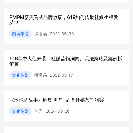
求 用配方讲故事：PMPM提出独创的环球配方公式:X+Y+Z
自然成分Y科研成分Z增效技术 X全球神奇＋大牌前沿＋国
家专利 用产品讲故事：产品多以核心自然成分+功效命名，
PMPM新黑马式品牌故事，618如何借助社媒生根发
芽？
真实、直接介绍产品效用布列尼塔皮埃蒙特森林马达加斯加
格拉斯冰岛系列 618品牌成绩 PMPM首次参与去年618活动
商贸零售
微播易
2022-05-30
销量破亿，系列产品以黑马之势成为水乳 品类爆款单品，
荣登京东国货榜单和礼盒金榜 首次参与黑马之势爆品频发
销量冠军环比日销暴增好评如潮流量加持 2021年PMPM首
次 参与618全网销售 额累积超过1.1亿 PMPM镇店热卖海糖
618年中大促来袭：社媒营销洞察、玩法策略及案例拆
水不仅位列水乳品类NO.1,更名列全网全品类00后消费热卖
解篇
王TOP8 京东国货新锐榜单PMPM品牌成交额环比5月日销
增长466% PMPM的“镇店水乳No.1”海茴香水乳套装入围“护
文化传媒
微播易
2022-05-17
肤礼盒金榜” 品牌目标人群 PMPM不仅局限于身份因素，而
是将具有独特个性、追求精神共鸣的Z 世代年轻消费群体作
为目标消费者 90-00后的年轻消费者都是PMPM关注对话重
点，PMPM关注在精神方面与消费者产生共鸣 圈层认同的
《玫瑰的故事》剧集·明星·品牌 社媒营销洞察
消费者精致生活的消费者情感诉求的消费者乐于探索的消费
者 “圈层”爱好的Gen-Z人群从追逐“WE”的国民化归属感到
文化传媒
艺恩
2024-06-26
热衷于“ME”的主体化表达欲，消费者自我意识觉醒所带来
的消费行为改变：他们追求自我表达、意义主张和圈层认
同；在意内心体验和感受。 精致与仪式感为生活添彩 关注