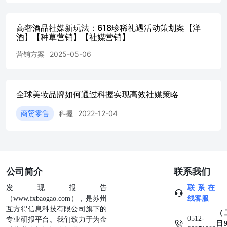
食、旅行等内容的关注度恰好贴合PMPM圈层Gen-Z，覆盖
乐于探索与情感诉求的目标消费者。 美妆/母婴/旅行等女性
高奢酒品社媒新玩法：618珍稀礼遇活动策划案【洋
内容：小红书美妆内容高达242的TGI符合追求精致生活的
酒】【种草营销】【社媒营销】
和仪式感内容的PMPM消费群体. 美妆 抖音家居生活和浓厚
的娱乐话题氛 1-18岁19-25岁26-30岁31-35岁36-40岁41-45岁
营销方案
2025-05-06
46岁及以上 3c游戏 家居旅游美食汽车奢侈品娱乐孕产 围也
符合PMPM追求情感享受和内容共鸣的消费者诉求。 生活
育儿 聚集种草社区、潮流圣地 曝光与娱乐内容辐射社区 小
全球美妆品牌如何通过科握实现⾼效社媒策略
众与次元圈层对话重地 •数据来源：微播易数据研究院 整体
节奏策略 四月初前置蓄水、五月迎来首波互动高峰，开门
商贸零售
科握
2022-12-04
红加强小红书种草，通 过千赞爆文吸引目标消费者，回血
期二次触达，心智持续收割 大促预热前置蓄水大促预热首
波高潮开门红与预售二次高潮长尾期与返场回血 从四月开
始PMPM便开始布局 抖音和B站平台，虽然投放量级 五月
上旬加大与头部达人合作，在抖音平台掀起一波互动高潮，
公司简介
联系我们
六月PMPM增加小红书投放，与多元达人细分场景种草合
作，积 是针对高转化用户的定向投放，另一个就是利用返
发现报告
联系在
场活动和话题 PMPM618期间社交媒体投放数量与互动趋势
（www.fxbaogao.com），是苏州
线客服
图 四月上旬 四月下旬 五月上旬 五月下旬 六月上旬 六月下
互方得信息科技有限公司旗下的
旬 七月上旬 七月下旬 抖音发文数量 B站发文数量 小红书
（
0512-
专业研报平台。我们致力于为金
发文数量 抖音互动 B站互动 小红书互动 和互动数量平平，
日9