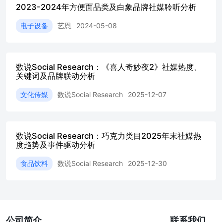
现出明显差异。[1] 微博是本次事件舆论的绝对主场，其相
2023-2024年方便面品类及白象品牌社媒聆听分析
关讨论声量⾼达3,522条，占据了全⽹总声量的81.7%，是信
息扩散和观点交锋的核⼼平台。与之相⽐，抖⾳
电子设备
艺恩
2024-05-08
（12.5%）、种草平台（5.0%）和知乎（0.8%）的声量占⽐
较⼩。[1] 然⽽，在⽤户互动层⾯，抖⾳则展现出强⼤的引
爆能⼒。尽管声量仅占12.5%，但其互动量（点赞、评论、
分享）⾼达31.7万次，占据了总互动量的66.3%，远超其他
数说Social Research：《喜人奇妙夜2》社媒热度、
平台。这表明短视频内容形式在激发⽤户即时情感共鸣和参
关键词及品牌联动分析
与⽅⾯具有独特优势。微博的互动量为16万次，占⽐
文化传媒
数说Social Research
2025-12-07
33.5%，位居第⼆。[1] 2.2声量与互动量趋势分析 事件的声
量趋势清晰地反映了舆情从发酵到爆发的全过程。在2026年
1⽉3⽇之前，相关讨论声量处于⽇常低位。从1⽉3⽇开始，
随着合作传闻的扩散，微博声量显著上升⾄113条。[3]1⽉4
数说Social Research：巧克力类目2025年末社媒热
⽇，声量急剧攀升⾄671条，显⽰事件已快速破圈，引发了
度趋势及事件驱动分析
⼤规模关注。[3] 舆论的最⾼潮出现在1⽉5⽇，当⽇微博声
量达到峰值1,369条，种草平台的声量也同步达到⼩⾼峰31
食品饮料
数说Social Research
2025-12-30
条。[3,4]这⼀天正是多位KOL公开表态、⼤量⽶粉集中抗
议、最终徐洁云发布致歉声明的关键节点，多重因素叠加引
爆了舆论。1⽉6⽇，随着官⽅定调和终⽌合作，声量开始回
落，但仍保持在827条的⾼位，表明事件的余波仍在持续。
[3] 2.3情感倾向分析 从情感倾向来看，本次事件的整体舆
公司简介
联系我们
论环境偏向负⾯。在总计4,309条声量中，负⾯声量为2,613