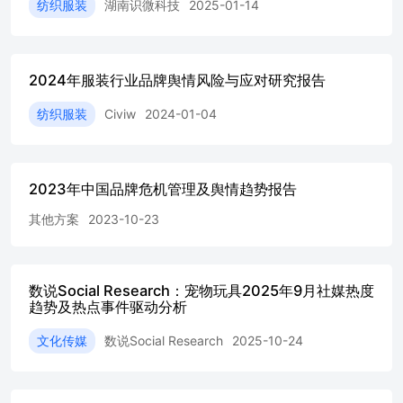
纺织服装
湖南识微科技
2025-01-14
过其个⼈微博发布了正式的致歉声明，以平息⽤户的愤怒。
[27]声明核⼼内容包括： 承认接触：声明⾸先确认“我们的
团队此前确实跟相关KOL有过接触”，证实了合作传闻的真
实性。[5]终⽌合作：随后明确表⽰“经⼤家提醒，经过查
2024年服装行业品牌舆情风险与应对研究报告
证，我们⽴即终⽌可能进⾏的任何形式的合作，且以后也不
会合作”，果断切割了与“万能的⼤熊”的合作关系。[5]表达
纺织服装
Civiw
2024-01-04
歉意：最后，徐洁云强调“⽤户、⽶粉朋友们的感受，的确
是我们最在乎的事情”，并对此次事件带来的困扰和不适，
向⼴⼤⽤户和⽶粉“诚挚致歉”。[5] 该声明发布后，迅速成
为新的舆论焦点，相关话题#⼩⽶徐洁云致歉#登上热搜。
2023年中国品牌危机管理及舆情趋势报告
[2]尽管⼩⽶的快速反应和致歉态度在⼀定程度上缓解了部
分⽤户的负⾯情绪，但并未完全平息争议。许多⽤户在评论
其他方案
2023-10-23
中继续追问公关团队的决策失误责任，并对品牌是否真正吸
取教训表⽰怀疑。[21]有观点认为，与⼀个曾公开发表“⼩
⽶不会死，死的是⽶粉”等⾔论的KOL接触，本⾝就暴露了
数说Social Research：宠物玩具2025年9月社媒热度
⼩⽶内部在KOL筛选和⻛险评估机制上的严重疏漏。
趋势及热点事件驱动分析
[30,31]因此，尽管危机得到初步控制，但其对⼩⽶品牌形象
和⽤户信任造成的⻓期挑战依然严峻。 2.社媒热度分析 2.1
文化传媒
数说Social Research
2025-10-24
综合热度指标与平台分布 在2026年1⽉1⽇⾄1⽉6⽇的监测
期内，⼩⽶KOL合作争议事件在各⼤社交媒体平台引发了
显著的讨论热度，但各平台在声量贡献和⽤户互动模式上表