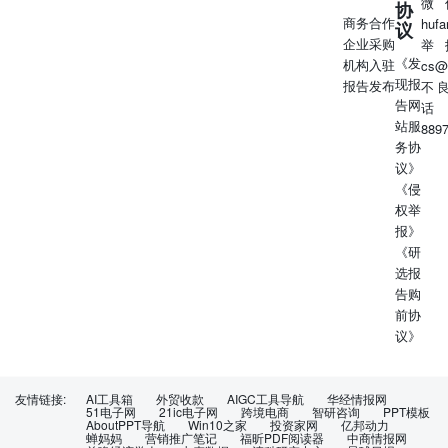
微
协
的“万能的⼤熊”合作是严重的决策失误，是对核⼼⽤户情感
商务合作
huf
议
的公然漠视。[19,20] “宁可投放⼀⼈@万能的⼤熊，也要辜
企业采购
举
负⼀直默默⽀持的⽶粉。⽶粉是草芥吗？”[5] “我从此再也
《发
机构入驻
cs@
不会在任何环境帮⼩⽶回怼⼩⿊⼦，以后⼩⽶将与我毫⽆关
现报
报告发布
不
系。”[5] 对KOL营销模式的普遍质疑 对⼩⽶公关专业性的
告网
话
拷问 事 件打破了部分⽤户⼼中“⼩⽶不投KOL”的印象，引
站服
889
发了对KOL是否“拿钱办 ⽤户质疑⼩⽶公关团队的专业判断
务协
⼒，认为其在KOL筛选上存在严重疏漏。徐洁云的道 事”、
议》
品牌是否存在“豢养KOL”等⾏业潜规则的讨论，加剧了对
《侵
KOL⽣态的信任危机。[21] 歉虽然及时，但仍被部分⽤户
权举
视为“亡⽺补牢”，未能完全消除对其团队价值观和专业能⼒
报》
的疑虑。[23] “这直接打破了⽶粉四处宣传的⼩⽶不给主播
《研
钱，连⼋百⻋⻢费都没有的谣⾔。”[21] “⿊⼩⽶，⽤户⽆所
选报
谓，可是他⼀直骂⼩⽶⽤户！⼩⽶找这样的合作不是⾃⼰给
告购
⾃⼰挖坟么！”[21] 3.事件影响评估 3.1品牌声誉与⽤户信任
前协
影响 此次KOL合作争议事件对⼩⽶的品牌声誉和⽤户信任
议》
造成了显著的负⾯影响，其冲击主要体现在两个核⼼层
⾯：“⽶粉基本盘危机”与“⼩⽶价值观危机”。[32] ⾸先，事
件直接动摇了⼩⽶的“⽶粉基本盘”。⼩⽶品牌⾃创⽴以来，
友情链接:
AI工具箱
外贸收款
AIGC工具导航
华经情报网
⾼度依赖其忠实⽤户群体“⽶粉”的⼝碑传播和社群维护。然
51电子网
21ic电子网
跨境电商
智研咨询
PPT模板
AboutPPT导航
Win10之家
投资家网
亿邦动力
⽽，选择与⻓期被⽶粉视为“敌⼈”的KOL合作，让这批最核
蝉妈妈
营销推广笔记
福昕PDF阅读器
中商情报网