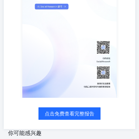
计划与争议性KOL（Key Opinion Leader，关键意⻅领
袖）“万能的⼤熊”合作⽽引发的社交媒体舆情危机，并基于
此案例及⾏业最佳实践，为品牌⽅提供全⾯的KOL合作⻛
险管理策略。该事件迅速在⼩⽶的核⼼⽤户社群“⽶粉”中引
发强烈反弹，迫使⼩⽶公关负责⼈徐洁云公开致歉并宣布终
⽌合作。[27,30] 通过对多平台数据的综合分析，报告揭⽰
了此次事件的传播动态与影响⼴度。数据显⽰，微博是本次
舆论⻛暴的主阵地，贡献了81.74%的讨论声量；⽽抖⾳则
在⽤户互动⽅⾯表现突出，占据了66.31%的互动量。[1]舆
情热度于2026年1⽉5⽇达到顶峰，与⼩⽶官⽅发布致歉声明
的时间点⾼度吻合，显⽰出官⽅回应是引爆舆论⾼潮的关键
节点。[3]情感倾向分析表明，负⾯情绪（占⽐60.64%）占
据主导，但中性内容的互动量（占⽐68.38%）异常活跃，
反映出⼤量⽹⺠在事件初期持观望态度，为品牌提供了舆论
引导的窗⼝期。[1,6] 报告进⼀步评估了事件对⼩⽶品牌声
誉的深远影响，指出此次⻛波不仅触发了核⼼⽤户群体的信
任危机，更引发了外界对“⽶粉基本盘危机”和“⼩⽶价值观
危机”的⼴泛讨论。[28,32]最后，报告系统性地梳理了品牌
点击免费查看完整报告
在KOL合作中从筛选评估、框架管理到危机应对的全流程
⻛险点与最佳实践，涵盖了背景调查、价值观匹配、数据核
查、合同条款、内容审核及危机预警等多个关键环节，旨在
你可能感兴趣
为品牌提供⼀套科学、严谨的KOL营销⻛险管理框架，助