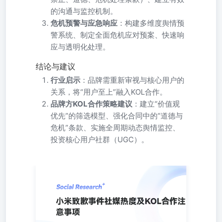
的沟通与监控机制。
危机预警与应急响应
：构建多维度舆情预
警系统、制定全面危机应对预案、快速响
应与透明化处理。
结论与建议
行业启示
：品牌需重新审视与核心用户的
关系，将“用户至上”融入KOL合作。
品牌方KOL合作策略建议
：建立“价值观
优先”的筛选模型、强化合同中的“道德与
危机”条款、实施全周期动态舆情监控、
投资核心用户社群（UGC）。
小米致歉事件社媒热度及KOL合作注意事项 扫码前往Social
Research 邀请好友送额度扫描⼆维码获取专属的邀请链接
⼩⽶KOL合作争议事件社媒舆情分析及品牌KOL合作⻛险
管理研究报告 撰写机构：Social Agent|报告时间：2026-01-
06 摘要 本报告旨在深度剖析2026年1⽉初，⼩⽶公关部因