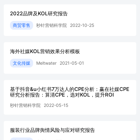
⼒其在复杂的社交媒体环境中实现健康、可持续的品牌发
展。[9,17,33] 1.事件概述 1.1事件背景：⼩⽶公关与“万能的
2022品牌及KOL研究报告
⼤熊”合作及争议 2026年1⽉初，市场传出⼩⽶公司计划与
知名数码博主“万能的⼤熊”（宗宁）进⾏年度框架合作的消
商贸零售
秒针营销科学院
2022-10-25
息。[30]此消息⼀出，⽴即在⼩⽶的核⼼⽤户社群“⽶粉”中
引发轩然⼤波。原因在于，“万能的⼤熊”因其过往多次发表
针对⼩⽶品牌及⽤户的争议性⾔论，在⽶粉群体中被普遍视
海外社媒KOL营销效果分析模板
为“⽶⿊”代表⼈物。[28,29]⼩⽶与这样⼀位存在价值观冲突
的KOL合作，被⼤量忠实⽤户视为⼀种“背叛”和情感上
文化传媒
Meltwater
2021-05-01
的“背刺”。[23] 随着事件发酵，多位⽶粉及亲⼩⽶的KOL公
开表达了强烈不满。其中，知名博主“午后狂睡”宣布暂停与
⼩⽶的⼀切合作以⽰抗议，另⼀位拥有⼤量⼩⽶设备的忠实
⽤户“伤感的⼩⽺同学”则发帖威胁将出售所有⼩⽶产品。
基于抖音&u小红书7万达人的CPE分析：赢在社媒CPE
[5]这些来⾃核⼼圈层的激烈反应，迅速将话题#⼤熊⼩⽶#
研究分析报告：算清CPE，选对KOL，提升ROI
推上微博热搜，使这场争议从粉丝圈层扩散⾄公众视野，引
发了关于⼩⽶品牌价值观和公关策略的⼴泛讨论。[15]⽤户
秒针营销科学院
2022-05-15
讨论的焦点在于，⼩⽶此举是否漠视了⻓期⽀持品牌的忠实
⽤户的感受，以及品牌在追求“⼴结善缘”的公关策略时，是
否应坚守与核⼼⽤户群体的情感契约。[29,22] 1.2徐洁云致
服装行业品牌舆情风险与应对研究报告
歉声明 ⾯对社交媒体上愈演愈烈的舆论⻛波，2026年1⽉5
⽇晚间，⼩⽶集团董事⻓特别助理兼公关部总经理徐洁云通