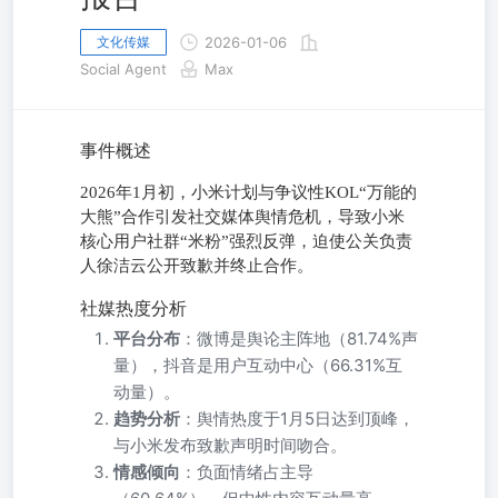
文化传媒
2026-01-06
Social Agent
Max
事件概述
2026年1月初，小米计划与争议性KOL“万能的
⼤熊”合作引发社交媒体舆情危机，导致小米
核心用户社群“米粉”强烈反弹，迫使公关负责
人徐洁云公开致歉并终止合作。
社媒热度分析
平台分布
：微博是舆论主阵地（81.74%声
量），抖音是用户互动中心（66.31%互
动量）。
趋势分析
：舆情热度于1月5日达到顶峰，
与小米发布致歉声明时间吻合。
情感倾向
：负面情绪占主导