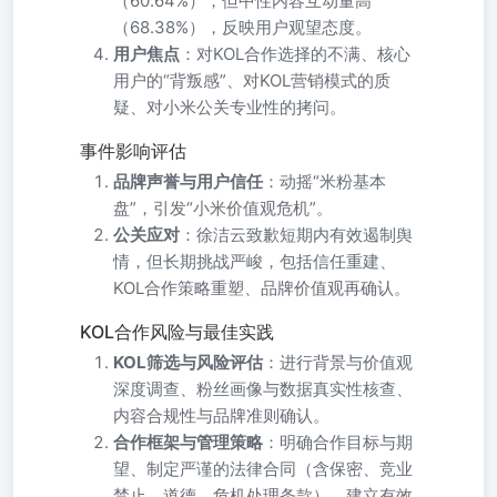
（60.64%），但中性内容互动量高
（68.38%），反映用户观望态度。
用户焦点
：对KOL合作选择的不满、核心
用户的“背叛感”、对KOL营销模式的质
疑、对小米公关专业性的拷问。
事件影响评估
品牌声誉与用户信任
：动摇“米粉基本
盘”，引发“小米价值观危机”。
公关应对
：徐洁云致歉短期内有效遏制舆
情，但长期挑战严峻，包括信任重建、
KOL合作策略重塑、品牌价值观再确认。
KOL合作风险与最佳实践
KOL筛选与风险评估
：进行背景与价值观
深度调查、粉丝画像与数据真实性核查、
内容合规性与品牌准则确认。
合作框架与管理策略
：明确合作目标与期
望、制定严谨的法律合同（含保密、竞业
禁止、道德、危机处理条款）、建立有效