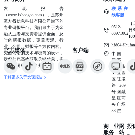
条，占⽐⾼达60.6%，清晰地反映出公众对⼩⽶此次KOL合
发现报告
联系在
作选择的普遍批评和不满。[1]正⾯声量仅占3.7%，表明⽀
（www.fxbaogao.com），是苏州
线客服
持或理解⼩⽶的声⾳在舆论场中相对微弱。[1] ⼀个值得关
互方得信息科技有限公司旗下的
注的现象是声量与互动量在情感分布上的显著差异。负⾯声
（
0512-
专业研报平台。我们致力于为金
量虽⾼，但其互动量占⽐仅为29.6%。与此形成鲜明对⽐的
日9
88971002
融从业者与投资者提供全面、及
是，占⽐35.7%的中性声量，却贡献了⾼达68.4%的互动
18
时的研报数据，覆盖宏观、行
量。[1]这⼀数据结构揭⽰，⼤量⽤户在事件中扮演了信息
hfd04@hufan
业、公司、财报等全方位内容。
官方媒体
客户端
传播者和“围观者”的⻆⾊，他们通过转发、⽆明确情感⾊彩
凭借前沿的技术与极简的设计，
中国 ·
的评论等⽅式参与讨论，⽽⾮直接表达强烈的负⾯情绪。这
我们助您高效获取关键信息，实
江苏 ·
部分庞⼤的中⽴互动群体，也构成了品牌进⾏危机公关时可
现深度洞察与精准决策。
苏州市
以争取和引导的关键对象。[6] 2.4传播内容与⽤户焦点 通
工业园
过对⾼互动内容的分析，可以发现⽤户讨论的焦点⾼度集
了解更多关于发现报告 >
区旺墩
中。微博上的热⻔话题，如“⼩⽶⽴即终⽌与相关KOL合
路269
作”、“⼩⽶徐洁云致歉”等，直接反映了事件的核⼼脉络。
号圆融
[2]同时，“⼤熊”、“⽶粉”、“徐洁云”等成为各平台讨论中最
星座商
⾼频的关键词。[2] 数据来源[2] 综合各平台⾼赞评论和热⻔
务广场
帖⼦，⽤户焦点可归纳为以下⼏点： 对KOL合作选择的强
33 层
烈不满 核⼼⽤户群体的“背叛感” ⼤量“⽶粉”感到被品牌背
叛，他 们⻓期“为爱发电”维护品牌，却换来与“敌⼈”合作的
商业
网
投
结果，导致信任崩塌，甚⾄出现“脱粉”和出售产品等极端⾔
服务
站
论。[21] ⽤户普遍认为⼩⽶选择与⻓期攻击品牌及⽤户