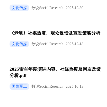
关注的核⼼维度进⾏深⼊分析。通过多平台数据的交
叉⽐对，⼒求更客观地呈现消费者在保暖性、品质 
文化传媒
数说Social Research
2025-12-30
标、款式设计与穿搭、价格与性价⽐以及护理与清洁
等⽅⾯的关注重点。 从关键词云可以看出，除了“⽻
绒服”本⾝，“代⾔⼈”、“品牌”、“穿搭”是热度最⾼
三类词汇，直观反映了消费者在关注产品本⾝的同
时，也极易受到品牌营销和时尚潮流的影响。⽽“天
《老舅》社媒热度、观众反馈及宣发策略分析
冷”、“保暖”、“⽻绒”等词汇则构成了消费者对产品
能性需求的核⼼。 2.2.1保暖性 保暖性作为⽻绒服最
文化传媒
数说Social Research
2025-12-18
核⼼的功能，始终是消费者讨论的焦点。社媒平台上
的讨论显⽰，消费者追求“轻便⼜保暖”的穿着体验，
⽽⾮简单的厚重堆砌。[1,2] “真的！！！我之前⾥⾯
穿四件，贼啦冷，我昨天⾥⾯就穿了⼀件贴⾝打底，
热！”[1] ⸺微博⽤户分享，体现了对⾼效保暖的追
2025雷军年度演讲内容、社媒热度及网友反馈
求。 “半袖加⽻绒服嘎嘎暖和亲测有效...”[1] ⸺微
分析.pdf
⽤户评论，强调在保证保暖的前提下，希望穿着尽量
轻便。 此外，⽻绒服的保暖性能也与消费者对其价
国防军工
数说Social Research
2025-10-13
的感知紧密相关。在抖⾳平台，有⽤户因购买的“⾃
发热”秋⾐不保暖⽽吐槽，并提及“穿上了之后，我还
套了⼀件⼤⽻绒服，骑个电动⻋在路上，把我差点没
冻死了”[39]，这侧⾯反映了消费者在⾯对寒冷天⽓
时，对⽻绒服保暖效果的强烈依赖。 2.2.2品质指标