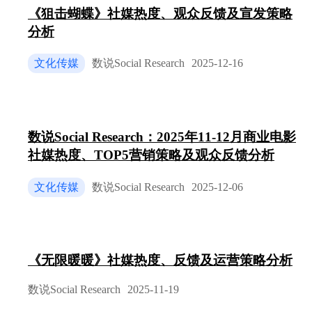
《狙击蝴蝶》社媒热度、观众反馈及宣发策略
消费者的专业度⽇益提升，不再满⾜于模糊的“保
暖”概念，⽽是深⼊关注构成⽻绒服品质的各项具体
分析
指标。绒⼦含量、充绒量、蓬松度、⽻绒种类（鹅绒
鸭绒）以及⾯料科技（如防钻绒）成为⾼频讨论点。
文化传媒
数说Social Research
2025-12-16
对“真材实料”的渴求：抖⾳上“300元以下基本买不到
真⽻绒服”的视频引发了⼴泛共鸣，⼤量⽤户对“假⽻
绒”、“⻜丝”等问题表⽰担忧[8,9]。评论中，“假绒坑
⼈，90⽩鸭绒才算靠谱的基础标准”[2]的观点获得了
⾼赞，表明消费者对⽻绒品质有了明确的基准线。 
数说Social Research：2025年11-12月商业电影
关键参数的认知：“好⽻绒服果然看绒的质量，不是
社媒热度、TOP5营销策略及观众反馈分析
克数越多越暖，选对了才轻便⼜保暖”[2]，“绒⼦含量
超85%，这保暖buff直接叠满了”[2]等评论，显⽰消费
文化传媒
数说Social Research
2025-12-06
者已开始理解并运⽤专业术语来评估产品。对品质问
题的零容忍：即使是国际⼤牌，品质瑕疵也会引发强
烈不满。电商平台上有消费者投诉北⾯⽻绒服“掉⽑
太严重”、“钻绒有点严重呢，慎拍”[16,19]，甚⾄有
户怀疑“感觉在旗舰店买到了假货。⼀直在漏绒漏⽻
《无限暖暖》社媒热度、反馈及运营策略分析
绒”[16,19]。这些负⾯反馈直接损害了品牌信誉。
2.2.3款式设计与穿搭 ⽻绒服的时尚属性⽇益凸显，
数说Social Research
2025-11-19
费者希望在保暖的同时兼顾美观。在种草平台和抖⾳
上，“⽻绒服穿搭”是热度最⾼的话题之⼀[30]。 “都