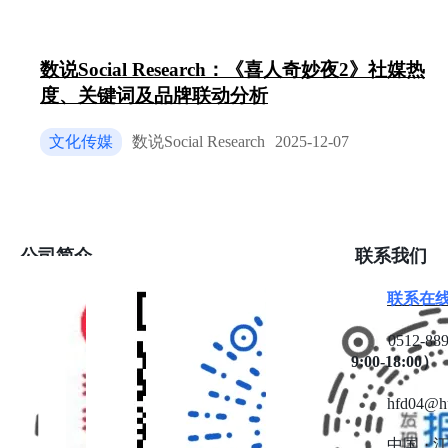
⽻绒服了…就不要露腿啦！3套不费⼒实⽤⾼智感⽻
绒服穿搭〜早⼋通勤保暖也能穿好看✨”[4] ⸺种草
平台KOL的分享，精准捕捉了年轻消费者既要保暖
数说Social Research：《喜人奇妙夜2》社媒热
要时尚的⼼理。 版型与显瘦效果：消费者尤其关注
度、关键词及品牌联动分析
绒服的版型是否臃肿。电商评论中“本以为厚⽻绒会
显胖，结果这款版型超修饰⾝材！收腰设计+⽴体剪
裁，穿上瞬间显瘦10⽄”[14]的反馈，说明修⾝设计
文化传媒
数说Social Research
2025-12-07
重要卖点。 颜⾊与搭配：⽤户在选购时会仔细考量
⾊是否百搭。微博上关于“东北⼈为什么统⼀穿⿊⾊
⽻绒服”的讨论，实际上反映了消费者在美观与耐
脏、实⽤性之间的权衡[37,38]。场景化穿搭：“通勤
穿搭”、“户外穿搭”等场景化需求明确，品牌可针对
公司简介
联系我们
不同⽣活场景推出相应设计。 2.2.4价格与性价⽐ 价
格是影响购买决策的核⼼因素，消费者在不同价格段
发现报告
联系在
的考量各有侧重。 低价位区间的品质担忧：关于“30
（www.fxbaogao.com），是苏州
互方得信息科技有限公司旗下的
元以下买不到真⽻绒”[8]的讨论，反映了消费者对低
0512-88
专业研报平台。我们致力于为金
价产品“⼀分钱⼀分货”的普遍认知和对“假货”的恐
9:00-18:00）
融从业者与投资者提供全面、及
惧。评论“700都买不到真的，那就买⼆三百的吧，反
时的研报数据，覆盖宏观、行
正都是假的”[6]，带有⾃嘲和⽆奈。 ⾼价位区间的价
业、公司、财报等全方位内容。
hfd04@h
值审视：知乎上“1000多买⽻绒服值得吗?”[12]的提
凭借前沿的技术与极简的设计，
问，引发了对品牌溢价、产品⽤料和⼯艺的深度探
我们助您高效获取关键信息，实
中国 · 