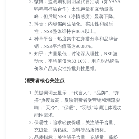
我的订阅
微博：监测期初因明星代言活动（如YAYA
鸭鸭与梓渝合作）出现声量和互动量高
峰，但后期NSR（净情感度）显著下降。
抖音：内容偏向生活化、实用性和娱乐
在线客服
退出登录
性，NSR整体维持在86%以上。
种草平台：热度集中在穿搭分享和品牌营
销，NSR平均值高达90.88%。
知乎：声量最低，讨论深入理性，NSR波
动大，平均值仅为33.16%，用户对品牌溢
价和产品真实性持批判性思维。
消费者核心关注点
关键词词云显示，“代言人”、“品牌”、“穿
搭”热度最高，反映消费者受营销和潮流影
响；“天冷”、“保暖”、“羽绒”等词汇体现功
能性需求。
保暖性：追求轻便保暖，关注绒子含量、
充绒量、防钻绒、面料等品质指标。
品质指标：关注绒子含量、充绒量、蓬松