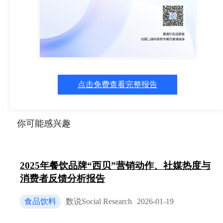
售后服务的挑战[19,20]。整体社媒热度主要由电商⼤
促（双⼗⼀）和明星代⾔事件驱动。本报告旨在为品
牌提供精准的市场洞察，以助⼒其制定更有效的营销
和产品优化策略。 整体⼝碑趋势分析 本章旨在解读
2025年10⽉19⽇⾄2025年11⽉19⽇期间，⽻绒服品类
在微博、种草平台、抖⾳和知乎四⼤社交媒体平台上
的整体⼝碑趋势。通过分析声量、互动量和净情感度
(NSR)的时间变化，揭⽰市场热度、消费者情绪波动
点击免费查看完整报告
以及潜在的驱动因素，为后续深⼊分析消费者核⼼关
注点和品牌⼝碑奠定基础。 从整体数据来看，各平
在⽻绒服品类上的表现呈现出显著差异。抖⾳以364
万的总声量成为最活跃的讨论平台，其次是微博
你可能感兴趣
（328万）。种草平台声量为77万，⽽知乎声量相对
较低，仅为1457[22,23,24,25]。这初步表明，抖⾳和
微博是⽻绒服相关内容传播的主要阵地，⽽知乎可能
更侧重于深度讨论⽽⾮⼤规模传播。 2.1社媒热度及
2025年餐饮品牌“西贝”营销动作、社媒热度与
NSR趋势解读 微博平台：在监测期初（10⽉19⽇-20
消费者反馈分析报告
⽇）出现显著的声量与互动量⾼峰，互动量⼀度达到
4454万[18]。这主要由明星代⾔事件驱动，特别
食品饮料
数说Social Research
2026-01-19
是“YAYA鸭鸭品牌先锋代⾔⼈梓渝”的官宣活动，其
单条微博互动量⾼达3976万[34]，显⽰了粉丝经济对