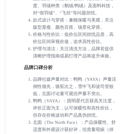
度、羽绒种类（鹅绒/鸭绒）及面料科技，
对“假羽绒”、“飞丝”等问题担忧。
款式设计与穿搭：兼顾保暖与美观，关注
版型显瘦、颜色百搭、场景化穿搭。
价格与性价比：低价位区间担忧品质，高
价位区间审视价值，追求高性价比。
护理与清洁：关注清洗方法，品牌若提供
清晰护理指南或易打理产品将提升体验。
品牌口碑分析
品牌社媒声量对比：鸭鸭（YAYA）声量压
倒性领先，骆驼次之，雪中飞和波司登较
低，北面讨论量可观但声量不突出。
鸭鸭（YAYA）：因明星代言获高关注度，
评价正面为主，认可保暖性和高性价比，
但存在价格波动和产品真伪担忧。
北面（The North Face）：产品保暖性、舒
适度和外观设计获好评，但质量瑕疵（掉