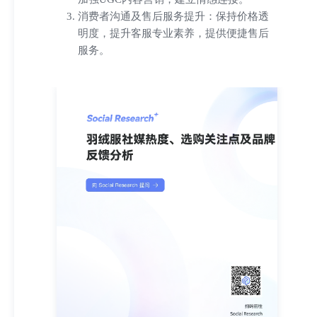
消费者沟通及售后服务提升：保持价格透
明度，提升客服专业素养，提供便捷售后
服务。
羽绒服社媒热度、选购关注点及品牌反馈分析 扫码
往Social Research 邀请好友送额度扫描⼆维码获取专
属的邀请链接 ⽻绒服品类社媒⼝碑分析报告 报告周
期：2025-10-19⾄2025-11-19|报告⽣成时间：2025-11
19 21:05:46|撰写机构：Social Research 执⾏摘要 本报
告深⼊分析了2025年10⽉19⽇⾄11⽉19⽇期间，⽻绒
服品类在主流社交媒体平台上的表现。研究发现，⽻
绒服品类在此期间社媒热度整体较⾼，总声量超过
770万，总互动量接近4亿，其中抖⾳和微博是主要讨
论阵地。消费者核⼼关注点集中于保暖性、品质（绒
⼦含量、充绒量、防钻绒、⾯料）、款式设计和价格
性价⽐。品牌⼝碑⽅⾯，消费者对各品牌的态度反馈
呈现差异化：例如，鸭鸭凭借成功的明星代⾔和⾼性
价⽐获得⼴泛⻘睐；⽽国际品牌如北⾯，虽在保暖和
设计上受认可，但⾯临产品质量（如钻绒、掉⽑）和