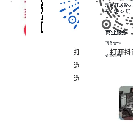
官方媒体
客户端
现深度洞察与精准决策。
讨。阿迪达斯被雪中⻜代⼯的事件[13]，更是激发了
园区旺墩路2
消费者对“花钱买标”还是“为品质付费”的思考。 对性
务广场 33 层
了解更多关于发现报告 >
价⽐的极致追求：种草平台KOL分享“平价⾼质冬天
神⾐⼤合集”[3]，知乎⽤户推荐“百元⽻绒服”，都表
明寻找⾼性价⽐产品是⼴⼤消费者的共同诉求。 2.2.
商业服务
护理与清洁 ⽻绒服的后续保养是消费者普遍关⼼的
题。抖⾳上“⽻绒服清洗实⽤⽅法”的视频获得超53万
商务合作
互动[7]，显⽰了巨⼤的⽤户需求。 “看到吹⻛机就暂
停了，拿出吹⻛机果断调了最⼤热⻛，闻到焦味感觉
企业采购
不对劲再回来看视频，结果⼈家是冷⻛...”[7] ⸺这
条热⻔评论⽣动地展⽰了消费者在⾃⾏护理时可能遇
到的困惑和误区。 ⽤户还会提问“⽻绒服领⼝放了⼀
个暑假就发⻩了，可以怎么洗呀”[7]，“姨姨怎么去除
⽻绒服的鸭味啊”[7]等具体问题。这表明，品牌若能
提供清晰、易操作的护理指南，或推出更易打理的⾯
料和产品，将能有效解决⽤户痛点，提升消费体验。
品牌⼝碑分析 本章将深⼊探讨⽻绒服市场中主要品
的社媒⼝碑表现。通过对各品牌声量的量化对⽐，以
及对消费者评价的细致解读，旨在全⾯剖析各品牌在
市场上的地位、营销策略的效果，以及消费者对其产
品和服务的真实态度反馈。 3.1各品牌社媒声量对⽐