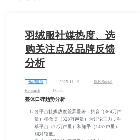
我的笔记
羽绒服社媒热度、选
我的阅读
购关注点及品牌反馈
分析
我的收藏
2025-11-19
数说Social
纺织服装
我的下载
Research
Derek.
整体口碑趋势分析
各平台社媒热度差异显著：抖音（364万声
我的上传
量）和微博（328万声量）为讨论主力，种
草平台（77万声量）和知乎（1457声量）
相对较低。