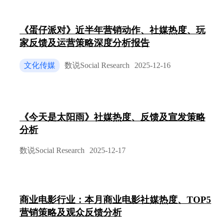
品牌热度的巨⼤推动作⽤。然⽽，进⼊11⽉后，尽管
声量平稳，但NSR（净情感度）出现显著下降，19⽇
跌⾄37%[26]，这可能预⽰着⼤促后的消费体验反馈
《蛋仔派对》近半年营销动作、社媒热度、玩
和对产品质量的负⾯讨论开始浮现。 抖⾳平台：声
家反馈及运营策略深度分析报告
持续活跃，并在11⽉17-18⽇（双⼗⼀尾声及寒潮来
临）达到最⾼峰[24]。其内容更偏向⽣活化、实⽤性
文化传媒
数说Social Research
2025-12-16
和娱乐性分享，如⽻绒服清洗技巧[7]、品牌性价⽐
论[40]等。NSR整体维持在86%以上的⾼位[28]，表
平台内容氛围积极，⽤户互动性强。 种草平台：声
波动相对平缓，热度集中在穿搭分享和品牌营销。例
如，关于“不露腿⽻绒服穿搭”[4]和“平价⾼质”推荐[3]
《今天是太阳雨》社媒热度、反馈及宣发策略
的帖⼦获得了⼤量关注。平台NSR平均值⾼达90.88
[27]，是所有平台中⼝碑最积极的，符合其“种草”和
分析
分享美好体验的社区定位。 知乎平台：声量最低，
讨论更为深⼊和理性。NSR波动巨⼤，平均值仅为
数说Social Research
2025-12-17
33.16%，并多次出现负值[29]。这反映了知乎⽤户对
品牌溢价（如阿迪达斯代⼯事件[13]）、产品真实性
（“300元以下买不到真⽻绒”[8]）等问题持有更强的
批判性思维。 2.2消费者核⼼关注点 为了更全⾯地了
商业电影行业：本月商业电影社媒热度、TOP5
解消费者的需求，本节将从关键词词云、热⻔话题以
及具有代表性的评论⼊⼿，对消费者在选购⽻绒服时
营销策略及观众反馈分析